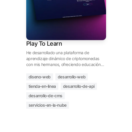
Play To Learn
He desarrollado una plataforma de
aprendizaje dinámico de criptomonedas
con mis hermanos, ofreciendo educación
personalizada. Nuestra plataforma integra
una tienda localizada con Stripe para
diseno-web
desarrollo-web
transacciones, un tablero comunitario, un
tienda-en-linea
desarrollo-de-api
programa de afiliados, perfiles
personalizables y un sistema flexible de
desarrollo-de-cms
gestión de contenido. Orientados hacia
servicios-en-la-nube
usuarios de todos los niveles de
experiencia, te invitamos a unirte a nosotros
para explorar el futuro de las finanzas a
través de las criptomonedas.